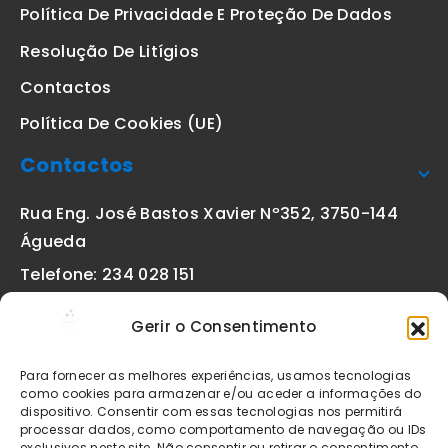
Política De Privacidade E Proteção De Dados
Resolução De Litígios
Contactos
Política De Cookies (UE)
Contactos
Rua Eng. José Bastos Xavier Nº352, 3750-144
Águeda
Telefone: 234 028 151
(chamada para a rede fixa nacional)
Gerir o Consentimento
Email:
geral@etiquetas-online.pt
Para fornecer as melhores experiências, usamos tecnologias
como cookies para armazenar e/ou aceder a informações do
dispositivo. Consentir com essas tecnologias nos permitirá
processar dados, como comportamento de navegação ou IDs
Os preços indicados incluem IVA à taxa legal em vigor. Todos
exclusivos neste site. Não consentir ou retirar o consentimento