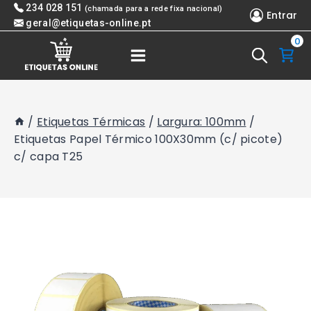
Skip
234 028 151
(chamada para a rede fixa nacional)
Entrar
to
geral@etiquetas-online.pt
0
content
/
Etiquetas Térmicas
/
Largura: 100mm
/
Etiquetas Papel Térmico 100X30mm (c/ picote)
c/ capa T25