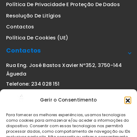
Política De Privacidade E Proteção De Dados
Resolução De Litígios
Contactos
Política De Cookies (UE)
Contactos
Rua Eng. José Bastos Xavier Nº352, 3750-144
Águeda
Telefone: 234 028 151
(chamada para a rede fixa nacional)
Gerir o Consentimento
Email:
geral@etiquetas-online.pt
Para fornecer as melhores experiências, usamos tecnologias
como cookies para armazenar e/ou aceder a informações do
dispositivo. Consentir com essas tecnologias nos permitirá
processar dados, como comportamento de navegação ou IDs
Os preços indicados incluem IVA à taxa legal em vigor. Todos
exclusivos neste site. Não consentir ou retirar o consentimento