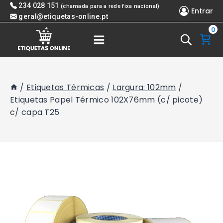
Skip
234 028 151
(chamada para a rede fixa nacional)
Entrar
to
geral@etiquetas-online.pt
0
content
/
Etiquetas Térmicas
/
Largura: 102mm
/
Etiquetas Papel Térmico 102X76mm (c/ picote)
c/ capa T25