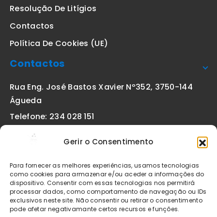
Resolução De Litígios
Contactos
Política De Cookies (UE)
Contactos
Rua Eng. José Bastos Xavier Nº352, 3750-144
Águeda
Telefone: 234 028 151
(chamada para a rede fixa nacional)
Gerir o Consentimento
Email:
geral@etiquetas-online.pt
Para fornecer as melhores experiências, usamos tecnologias
como cookies para armazenar e/ou aceder a informações do
dispositivo. Consentir com essas tecnologias nos permitirá
processar dados, como comportamento de navegação ou IDs
Os preços indicados incluem IVA à taxa legal em vigor. Todos
exclusivos neste site. Não consentir ou retirar o consentimento
os artigos apresentados no site encontram-se sujeitos à
pode afetar negativamante certos recursos e funções.
disponibilidade de stock após confirmação da encomenda. As