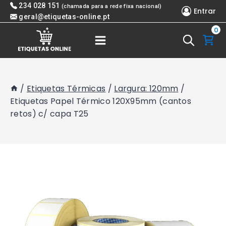
Skip
234 028 151
(chamada para a rede fixa nacional)
Entrar
to
geral@etiquetas-online.pt
0
content
/
Etiquetas Térmicas
/
Largura: 120mm
/
Etiquetas Papel Térmico 120X95mm (cantos
retos) c/ capa T25