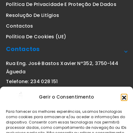
Política De Privacidade E Proteção De Dados
Resolução De Litígios
Contactos
Política De Cookies (UE)
Contactos
Rua Eng. José Bastos Xavier Nº352, 3750-144
Águeda
Telefone: 234 028 151
(chamada para a rede fixa nacional)
Gerir o Consentimento
Email:
geral@etiquetas-online.pt
Para fornecer as melhores experiências, usamos tecnologias
como cookies para armazenar e/ou aceder a informações do
dispositivo. Consentir com essas tecnologias nos permitirá
processar dados, como comportamento de navegação ou IDs
Os preços indicados incluem IVA à taxa legal em vigor. Todos
exclusivos neste site. Não consentir ou retirar o consentimento