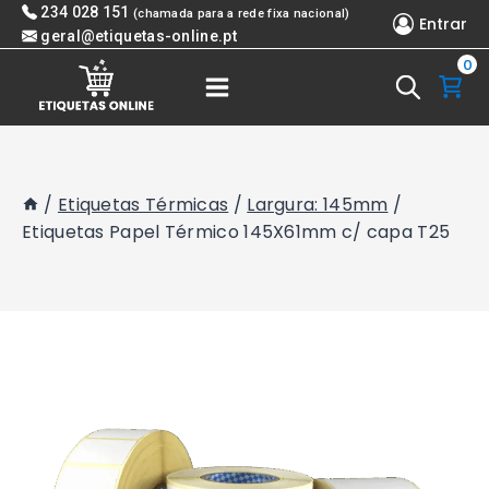
Skip
234 028 151
(chamada para a rede fixa nacional)
Entrar
to
geral@etiquetas-online.pt
0
content
/
Etiquetas Térmicas
/
Largura: 145mm
/
Etiquetas Papel Térmico 145X61mm c/ capa T25