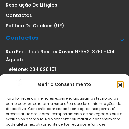
Resolução De Litígios
Contactos
Política De Cookies (UE)
Contactos
Rua Eng. José Bastos Xavier Nº352, 3750-144
Águeda
Telefone: 234 028 151
(chamada para a rede fixa nacional)
Gerir o Consentimento
Email:
geral@etiquetas-online.pt
Para fornecer as melhores experiências, usamos tecnologias
como cookies para armazenar e/ou aceder a informações do
dispositivo. Consentir com essas tecnologias nos permitirá
processar dados, como comportamento de navegação ou IDs
Os preços indicados incluem IVA à taxa legal em vigor. Todos
exclusivos neste site. Não consentir ou retirar o consentimento
os artigos apresentados no site encontram-se sujeitos à
pode afetar negativamante certos recursos e funções.
disponibilidade de stock após confirmação da encomenda. As