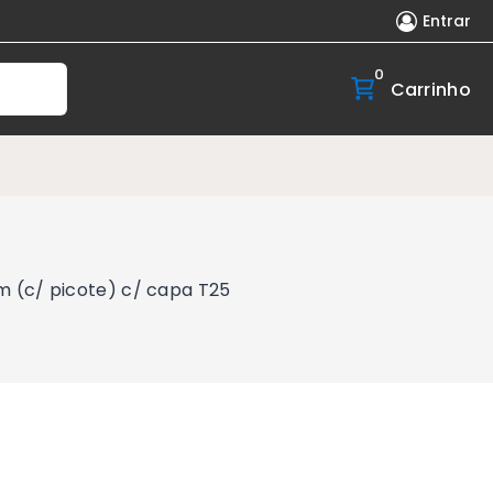
Entrar
0
Carrinho
m (c/ picote) c/ capa T25