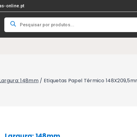
as-online.pt
Products
search
Largura: 148mm
/
Etiquetas Papel Térmico 148X209,5m
Largura: 148mm