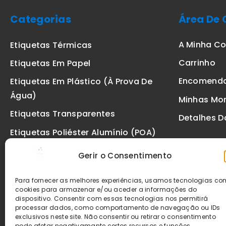
Categorias
Área De 
A Minha C
Etiquetas Térmicas
Carrinho
Etiquetas Em Papel
Encomend
Etiquetas Em Plástico (à Prova De
Água)
Minhas Mo
Etiquetas Transparentes
Detalhes D
Etiquetas Poliéster Alumínio (POA)
Etiquetas De Segurança VOID
Gerir o Consentimento
Etiquetas De Ourivesaria
Para fornecer as melhores experiências, usamos tecnologias c
Etiquetas Zebra
cookies para armazenar e/ou aceder a informações do
dispositivo. Consentir com essas tecnologias nos permitirá
Fitas
processar dados, como comportamento de navegação ou IDs
exclusivos neste site. Não consentir ou retirar o consentimento
pode afetar negativamante certos recursos e funções.