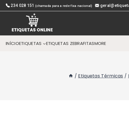
Skip
234 028 151
geral@etiquet
(chamada para a rede fixa nacional)
to
content
INÍCIO
ETIQUETAS
ETIQUETAS ZEBRA
FITAS
MORE
/
Etiquetas Térmicas
/