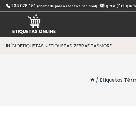
Skip
234 028 151
geral@etiquet
(chamada para a rede fixa nacional)
to
content
INÍCIO
ETIQUETAS
ETIQUETAS ZEBRA
FITAS
MORE
/
Etiquetas Tér