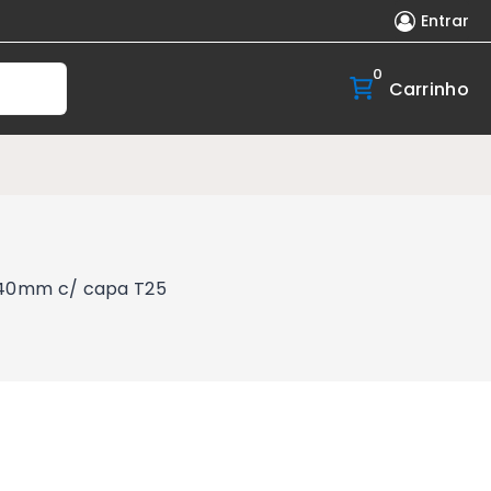
Entrar
0
Carrinho
X140mm c/ capa T25