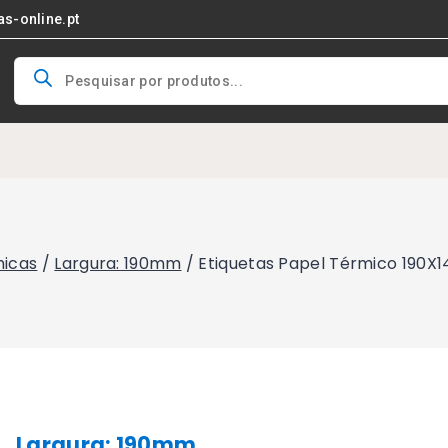
as-online.pt
Products
search
micas
/
Largura: 190mm
/
Etiquetas Papel Térmico 190
Largura: 190mm