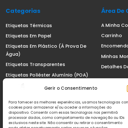
Categorias
Área De 
A Minha C
Etiquetas Térmicas
Carrinho
Etiquetas Em Papel
Encomend
Etiquetas Em Plástico (à Prova De
Água)
Minhas Mo
Etiquetas Transparentes
Detalhes D
Etiquetas Poliéster Alumínio (POA)
Etiquetas De Segurança VOID
Gerir o Consentimento
Etiquetas De Ourivesaria
Para fornecer as melhores experiências, usamos tecnologias c
Etiquetas Zebra
cookies para armazenar e/ou aceder a informações do
dispositivo. Consentir com essas tecnologias nos permitirá
Fitas
processar dados, como comportamento de navegação ou IDs
exclusivos neste site. Não consentir ou retirar o consentimento
pode afetar negativamante certos recursos e funções.