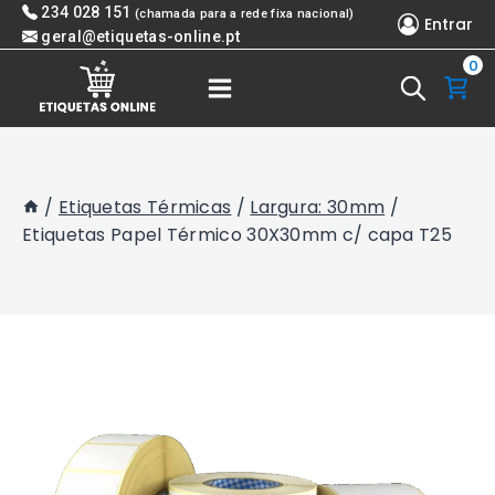
Skip
234 028 151
(chamada para a rede fixa nacional)
Entrar
to
geral@etiquetas-online.pt
0
content
/
Etiquetas Térmicas
/
Largura: 30mm
/
Etiquetas Papel Térmico 30X30mm c/ capa T25