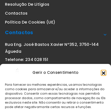
Resolução De Litígios
Contactos
Política De Cookies (UE)
Contactos
Rua Eng. José Bastos Xavier Nº352, 3750-144
Águeda
Telefone: 234 028 151
(chamada para a rede fixa nacional)
Gerir o Consentimento
Email:
geral@etiquetas-online.pt
Para fornecer as melhores experiências, usamos tecnologias
como cookies para armazenar e/ou aceder a informações do
dispositivo. Consentir com essas tecnologias nos permitirá
processar dados, como comportamento de navegação ou IDs
Os preços indicados incluem IVA à taxa legal em vigor. Todos
exclusivos neste site. Não consentir ou retirar o consentimento
os artigos apresentados no site encontram-se sujeitos à
pode afetar negativamante certos recursos e funções.
disponibilidade de stock após confirmação da encomenda. As