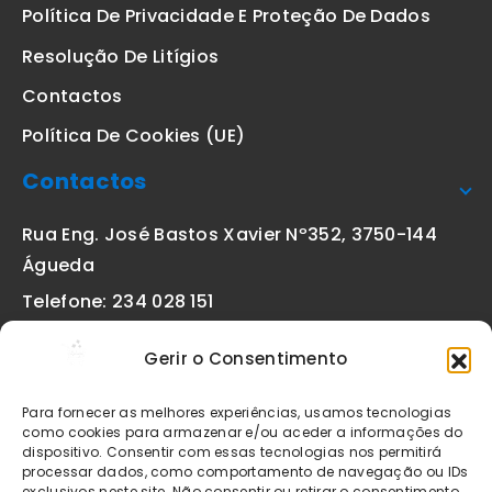
Política De Privacidade E Proteção De Dados
Resolução De Litígios
Contactos
Política De Cookies (UE)
Contactos
Rua Eng. José Bastos Xavier Nº352, 3750-144
Águeda
Telefone: 234 028 151
(chamada para a rede fixa nacional)
Gerir o Consentimento
Email:
geral@etiquetas-online.pt
Para fornecer as melhores experiências, usamos tecnologias
como cookies para armazenar e/ou aceder a informações do
dispositivo. Consentir com essas tecnologias nos permitirá
processar dados, como comportamento de navegação ou IDs
Os preços indicados incluem IVA à taxa legal em vigor. Todos
exclusivos neste site. Não consentir ou retirar o consentimento