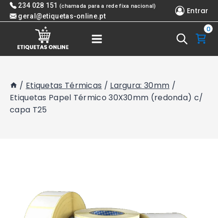
Skip
234 028 151
(chamada para a rede fixa nacional)
Entrar
to
geral@etiquetas-online.pt
0
content
/
Etiquetas Térmicas
/
Largura: 30mm
/
Etiquetas Papel Térmico 30X30mm (redonda) c/
capa T25