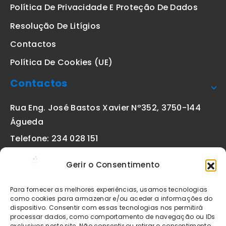
Política De Privacidade E Proteção De Dados
Resolução De Litígios
Contactos
Política De Cookies (UE)
Contactos
Rua Eng. José Bastos Xavier Nº352, 3750-144
Águeda
Telefone: 234 028 151
(chamada para a rede fixa nacional)
Gerir o Consentimento
Email:
geral@etiquetas-online.pt
Para fornecer as melhores experiências, usamos tecnologias
como cookies para armazenar e/ou aceder a informações do
dispositivo. Consentir com essas tecnologias nos permitirá
processar dados, como comportamento de navegação ou IDs
Os preços indicados incluem IVA à taxa legal em vigor. Todos
exclusivos neste site. Não consentir ou retirar o consentimento