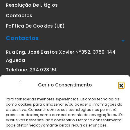
Resolução De Litígios
Contactos
Política De Cookies (UE)
Contactos
Rua Eng. José Bastos Xavier Nº352, 3750-144
Águeda
Telefone: 234 028 151
(chamada para a rede fixa nacional)
Gerir o Consentimento
Email:
geral@etiquetas-online.pt
Para fornecer as melhores experiências, usamos tecnologias
como cookies para armazenar e/ou aceder a informações do
dispositivo. Consentir com essas tecnologias nos permitirá
processar dados, como comportamento de navegação ou IDs
Os preços indicados incluem IVA à taxa legal em vigor. Todos
exclusivos neste site. Não consentir ou retirar o consentimento
os artigos apresentados no site encontram-se sujeitos à
pode afetar negativamante certos recursos e funções.
disponibilidade de stock após confirmação da encomenda. As