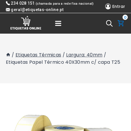
Skip
234 028 151
(chamada para a rede fixa nacional)
Entrar
to
geral@etiquetas-online.pt
0
content
/
Etiquetas Térmicas
/
Largura: 40mm
/
Etiquetas Papel Térmico 40X30mm c/ capa T25