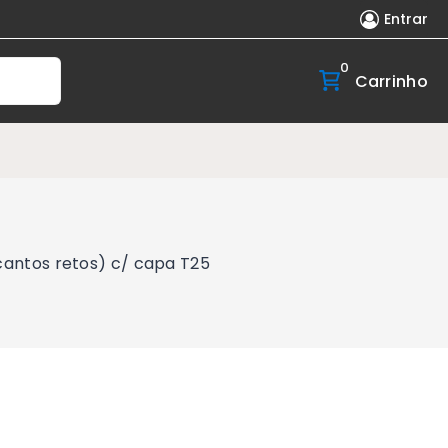
Entrar
0
Carrinho
antos retos) c/ capa T25