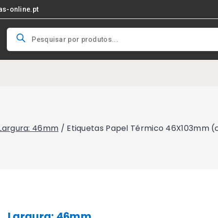
as-online.pt
Products
search
Largura: 46mm
/
Etiquetas Papel Térmico 46X103mm (c
Largura: 46mm