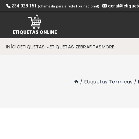
Skip
234 028 151
geral@etiquet
(chamada para a rede fixa nacional)
to
content
INÍCIO
ETIQUETAS
ETIQUETAS ZEBRA
FITAS
MORE
/
Etiquetas Térmicas
/