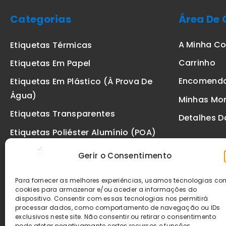
Categorias
Área De 
A Minha C
Etiquetas Térmicas
Carrinho
Etiquetas Em Papel
Encomend
Etiquetas Em Plástico (à Prova De
Água)
Minhas Mo
Etiquetas Transparentes
Detalhes D
Etiquetas Poliéster Alumínio (POA)
Etiquetas De Segurança VOID
Gerir o Consentimento
Etiquetas De Ourivesaria
Para fornecer as melhores experiências, usamos tecnologias c
Etiquetas Zebra
cookies para armazenar e/ou aceder a informações do
dispositivo. Consentir com essas tecnologias nos permitirá
Fitas
processar dados, como comportamento de navegação ou IDs
exclusivos neste site. Não consentir ou retirar o consentimento
pode afetar negativamante certos recursos e funções.