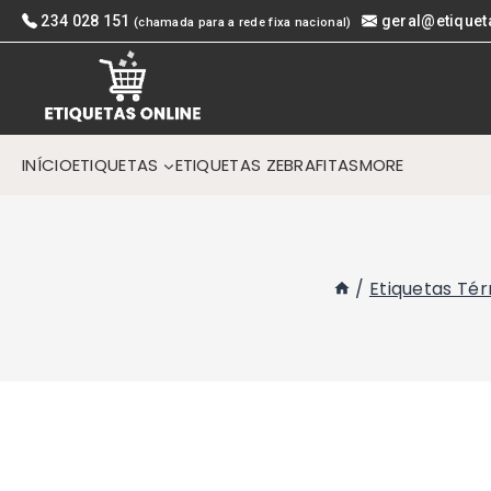
Skip
234 028 151
geral@etiquet
(chamada para a rede fixa nacional)
to
content
INÍCIO
ETIQUETAS
ETIQUETAS ZEBRA
FITAS
MORE
/
Etiquetas Té