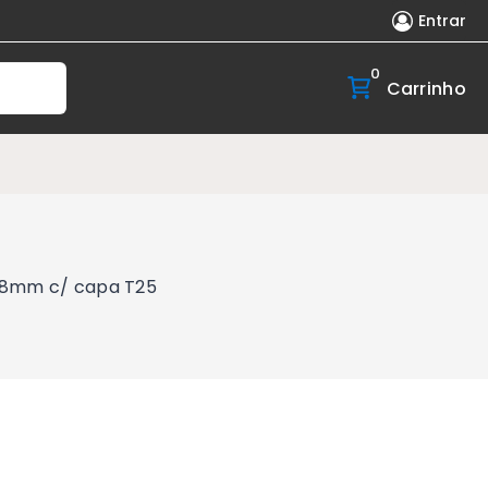
Entrar
0
Carrinho
28mm c/ capa T25