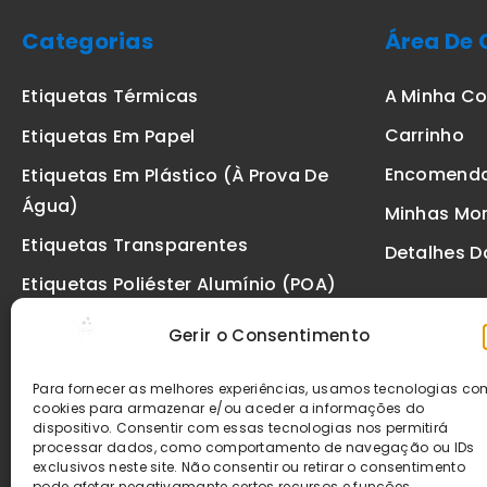
Categorias
Área De 
A Minha C
Etiquetas Térmicas
Carrinho
Etiquetas Em Papel
Encomend
Etiquetas Em Plástico (à Prova De
Água)
Minhas Mo
Etiquetas Transparentes
Detalhes D
Etiquetas Poliéster Alumínio (POA)
Etiquetas De Segurança VOID
Gerir o Consentimento
Etiquetas De Ourivesaria
Para fornecer as melhores experiências, usamos tecnologias c
Etiquetas Zebra
cookies para armazenar e/ou aceder a informações do
dispositivo. Consentir com essas tecnologias nos permitirá
Fitas
processar dados, como comportamento de navegação ou IDs
exclusivos neste site. Não consentir ou retirar o consentimento
pode afetar negativamante certos recursos e funções.