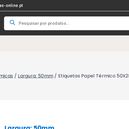
as-online.pt
Products
search
rmicas
/
Largura: 50mm
/
Etiquetas Papel Térmico 50X
Largura: 50mm