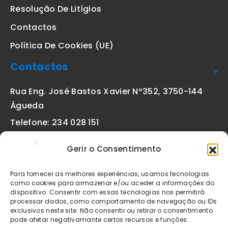
Resolução De Litígios
Contactos
Política De Cookies (UE)
Contactos
Rua Eng. José Bastos Xavier Nº352, 3750-144
Águeda
Telefone: 234 028 151
(chamada para a rede fixa nacional)
Gerir o Consentimento
Email:
geral@etiquetas-online.pt
Para fornecer as melhores experiências, usamos tecnologias
como cookies para armazenar e/ou aceder a informações do
dispositivo. Consentir com essas tecnologias nos permitirá
processar dados, como comportamento de navegação ou IDs
Os preços indicados incluem IVA à taxa legal em vigor. Todos
exclusivos neste site. Não consentir ou retirar o consentimento
os artigos apresentados no site encontram-se sujeitos à
pode afetar negativamante certos recursos e funções.
disponibilidade de stock após confirmação da encomenda. As