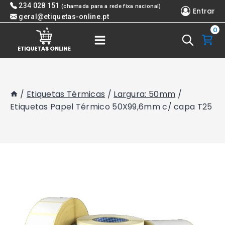
Skip
234 028 151
(chamada para a rede fixa nacional)
Entrar
to
geral@etiquetas-online.pt
0
content
/
Etiquetas Térmicas
/
Largura: 50mm
/
Etiquetas Papel Térmico 50X99,6mm c/ capa T25