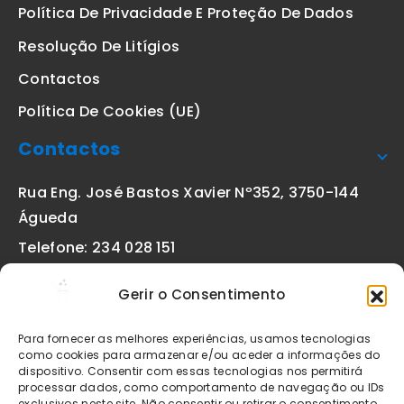
Política De Privacidade E Proteção De Dados
Resolução De Litígios
Contactos
Política De Cookies (UE)
Contactos
Rua Eng. José Bastos Xavier Nº352, 3750-144
Águeda
Telefone: 234 028 151
(chamada para a rede fixa nacional)
Gerir o Consentimento
Email:
geral@etiquetas-online.pt
Para fornecer as melhores experiências, usamos tecnologias
como cookies para armazenar e/ou aceder a informações do
dispositivo. Consentir com essas tecnologias nos permitirá
processar dados, como comportamento de navegação ou IDs
Os preços indicados incluem IVA à taxa legal em vigor. Todos
exclusivos neste site. Não consentir ou retirar o consentimento