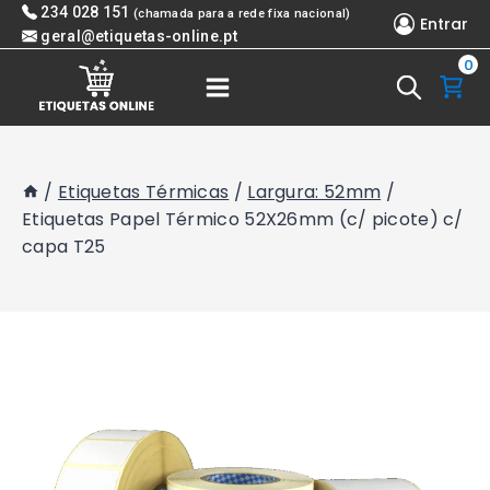
Skip
234 028 151
(chamada para a rede fixa nacional)
Entrar
to
geral@etiquetas-online.pt
0
content
/
Etiquetas Térmicas
/
Largura: 52mm
/
Etiquetas Papel Térmico 52X26mm (c/ picote) c/
capa T25