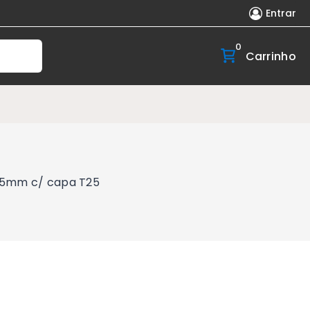
Entrar
0
Carrinho
35mm c/ capa T25