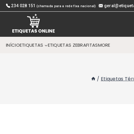
Skip
234 028 151
geral@etiquet
(chamada para a rede fixa nacional)
to
content
INÍCIO
ETIQUETAS
ETIQUETAS ZEBRA
FITAS
MORE
/
Etiquetas Té