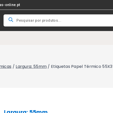
as-online.pt
Products
search
rmicas
/
Largura: 55mm
/
Etiquetas Papel Térmico 55X
Largura: 55mm