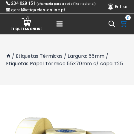
Skip
234 028 151
(chamada para a rede fixa nacional)
Entrar
to
geral@etiquetas-online.pt
0
content
/
Etiquetas Térmicas
/
Largura: 55mm
/
Etiquetas Papel Térmico 55X70mm c/ capa T25