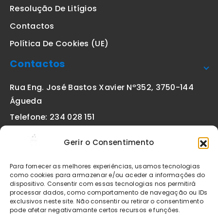
Resolução De Litígios
Contactos
Política De Cookies (UE)
Contactos
Rua Eng. José Bastos Xavier Nº352, 3750-144
Águeda
Telefone: 234 028 151
(chamada para a rede fixa nacional)
Gerir o Consentimento
Email:
geral@etiquetas-online.pt
Para fornecer as melhores experiências, usamos tecnologias
como cookies para armazenar e/ou aceder a informações do
dispositivo. Consentir com essas tecnologias nos permitirá
processar dados, como comportamento de navegação ou IDs
Os preços indicados incluem IVA à taxa legal em vigor. Todos
exclusivos neste site. Não consentir ou retirar o consentimento
os artigos apresentados no site encontram-se sujeitos à
pode afetar negativamante certos recursos e funções.
disponibilidade de stock após confirmação da encomenda. As