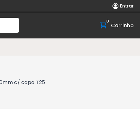
Entrar
0
Carrinho
60mm c/ capa T25