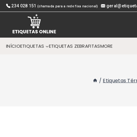
Skip
234 028 151
geral@etiquet
(chamada para a rede fixa nacional)
to
content
INÍCIO
ETIQUETAS
ETIQUETAS ZEBRA
FITAS
MORE
/
Etiquetas Té