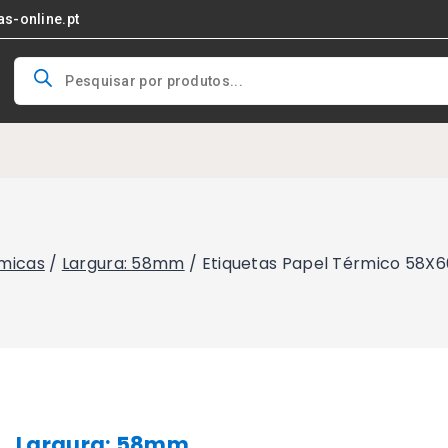
as-online.pt
Products
search
rmicas
/
Largura: 58mm
/
Etiquetas Papel Térmico 58X
Largura: 58mm