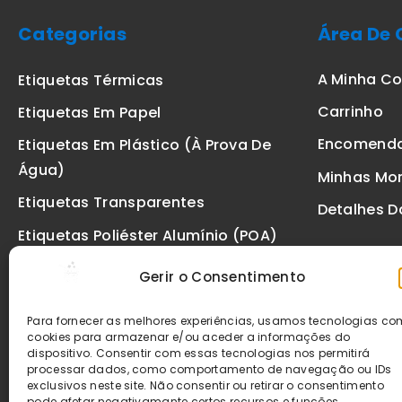
Categorias
Área De 
A Minha C
Etiquetas Térmicas
Carrinho
Etiquetas Em Papel
Encomend
Etiquetas Em Plástico (à Prova De
Água)
Minhas Mo
Etiquetas Transparentes
Detalhes D
Etiquetas Poliéster Alumínio (POA)
Etiquetas De Segurança VOID
Gerir o Consentimento
Etiquetas De Ourivesaria
Para fornecer as melhores experiências, usamos tecnologias c
Etiquetas Zebra
cookies para armazenar e/ou aceder a informações do
dispositivo. Consentir com essas tecnologias nos permitirá
Fitas
processar dados, como comportamento de navegação ou IDs
exclusivos neste site. Não consentir ou retirar o consentimento
pode afetar negativamante certos recursos e funções.