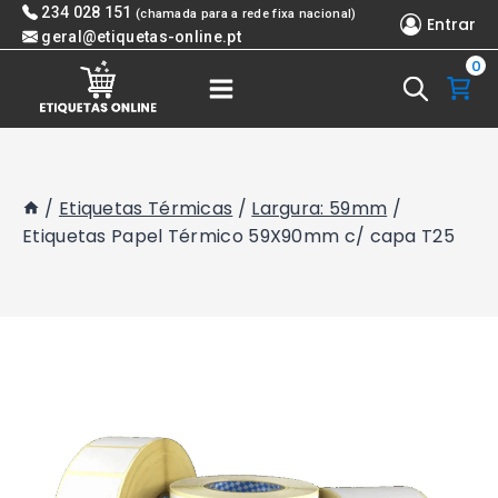
Skip
234 028 151
(chamada para a rede fixa nacional)
Entrar
to
geral@etiquetas-online.pt
0
content
/
Etiquetas Térmicas
/
Largura: 59mm
/
Etiquetas Papel Térmico 59X90mm c/ capa T25