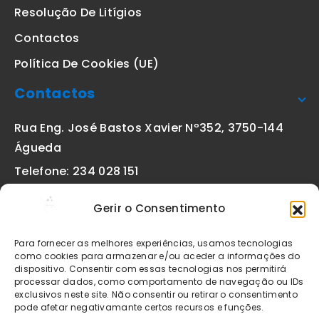
Resolução De Litígios
Contactos
Política De Cookies (UE)
Contactos
Rua Eng. José Bastos Xavier Nº352, 3750-144
Águeda
Telefone: 234 028 151
(chamada para a rede fixa nacional)
Gerir o Consentimento
Email:
geral@etiquetas-online.pt
Para fornecer as melhores experiências, usamos tecnologias
como cookies para armazenar e/ou aceder a informações do
dispositivo. Consentir com essas tecnologias nos permitirá
processar dados, como comportamento de navegação ou IDs
Os preços indicados incluem IVA à taxa legal em vigor. Todos
exclusivos neste site. Não consentir ou retirar o consentimento
os artigos apresentados no site encontram-se sujeitos à
pode afetar negativamante certos recursos e funções.
disponibilidade de stock após confirmação da encomenda. As