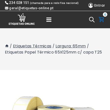
Skip
234 028 151
(chamada para a rede fixa nacional)
Entrar
to
geral@etiquetas-online.pt
0
content
/
Etiquetas Térmicas
/
Largura: 65mm
/
Etiquetas Papel Térmico 65X125mm c/ capa T25