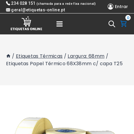
Skip
234 028 151
(chamada para a rede fixa nacional)
Entrar
to
geral@etiquetas-online.pt
0
content
/
Etiquetas Térmicas
/
Largura: 68mm
/
Etiquetas Papel Térmico 68X38mm c/ capa T25