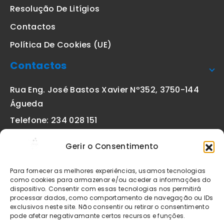
Resolução De Litígios
Contactos
Política De Cookies (UE)
Contactos
Rua Eng. José Bastos Xavier Nº352, 3750-144
Águeda
Telefone: 234 028 151
(chamada para a rede fixa nacional)
Gerir o Consentimento
Email:
geral@etiquetas-online.pt
Para fornecer as melhores experiências, usamos tecnologias
como cookies para armazenar e/ou aceder a informações do
dispositivo. Consentir com essas tecnologias nos permitirá
processar dados, como comportamento de navegação ou IDs
Os preços indicados incluem IVA à taxa legal em vigor. Todos
exclusivos neste site. Não consentir ou retirar o consentimento
os artigos apresentados no site encontram-se sujeitos à
pode afetar negativamante certos recursos e funções.
disponibilidade de stock após confirmação da encomenda. As