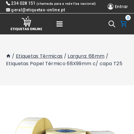
Skip
234 028 151
(chamada para a rede fixa nacional)
Entrar
to
geral@etiquetas-online.pt
0
content
/
Etiquetas Térmicas
/
Largura: 68mm
/
Etiquetas Papel Térmico 68X99mm c/ capa T25