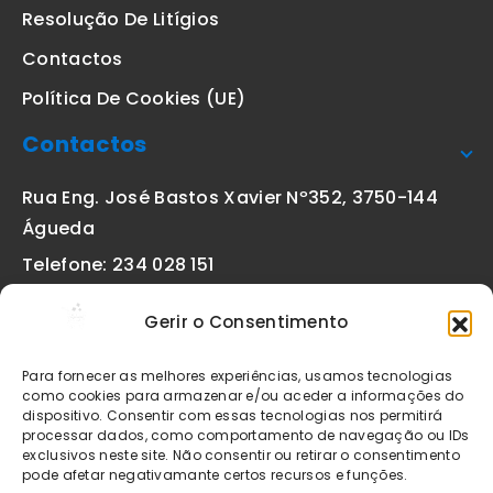
Resolução De Litígios
Contactos
Política De Cookies (UE)
Contactos
Rua Eng. José Bastos Xavier Nº352, 3750-144
Águeda
Telefone: 234 028 151
(chamada para a rede fixa nacional)
Gerir o Consentimento
Email:
geral@etiquetas-online.pt
Para fornecer as melhores experiências, usamos tecnologias
como cookies para armazenar e/ou aceder a informações do
dispositivo. Consentir com essas tecnologias nos permitirá
processar dados, como comportamento de navegação ou IDs
Os preços indicados incluem IVA à taxa legal em vigor. Todos
exclusivos neste site. Não consentir ou retirar o consentimento
os artigos apresentados no site encontram-se sujeitos à
pode afetar negativamante certos recursos e funções.
disponibilidade de stock após confirmação da encomenda. As