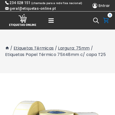
Skip
234 028 151
(chamada para a rede fixa nacional)
Entrar
to
geral@etiquetas-online.pt
0
content
/
Etiquetas Térmicas
/
Largura: 75mm
/
Etiquetas Papel Térmico 75X48mm c/ capa T25