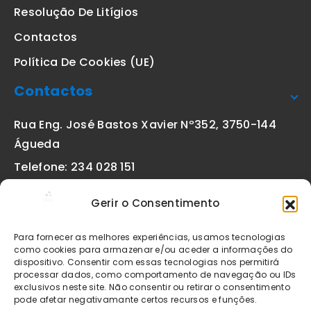
Resolução De Litígios
Contactos
Política De Cookies (UE)
Contactos
Rua Eng. José Bastos Xavier Nº352, 3750-144
Águeda
Telefone: 234 028 151
(chamada para a rede fixa nacional)
Gerir o Consentimento
Email:
geral@etiquetas-online.pt
Para fornecer as melhores experiências, usamos tecnologias
como cookies para armazenar e/ou aceder a informações do
dispositivo. Consentir com essas tecnologias nos permitirá
processar dados, como comportamento de navegação ou IDs
Os preços indicados incluem IVA à taxa legal em vigor. Todos
exclusivos neste site. Não consentir ou retirar o consentimento
os artigos apresentados no site encontram-se sujeitos à
pode afetar negativamante certos recursos e funções.
disponibilidade de stock após confirmação da encomenda. As