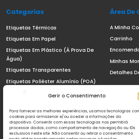
Categorias
Área De 
A Minha C
Etiquetas Térmicas
Carrinho
Etiquetas Em Papel
Encomend
Etiquetas Em Plástico (à Prova De
Água)
Minhas Mo
Etiquetas Transparentes
Detalhes D
Etiquetas Poliéster Alumínio (POA)
Etiquetas De Segurança VOID
Gerir o Consentimento
Etiquetas De Ourivesaria
Para fornecer as melhores experiências, usamos tecnologias c
Etiquetas Zebra
cookies para armazenar e/ou aceder a informações do
dispositivo. Consentir com essas tecnologias nos permitirá
Fitas
processar dados, como comportamento de navegação ou IDs
exclusivos neste site. Não consentir ou retirar o consentimento
pode afetar negativamante certos recursos e funções.