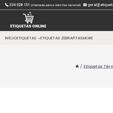
Skip
234 028 151
geral@etiquet
(chamada para a rede fixa nacional)
to
content
INÍCIO
ETIQUETAS
ETIQUETAS ZEBRA
FITAS
MORE
/
Etiquetas Tér