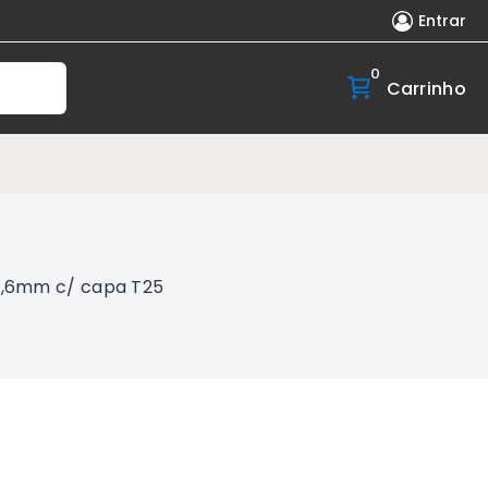
Entrar
0
Carrinho
9,6mm c/ capa T25