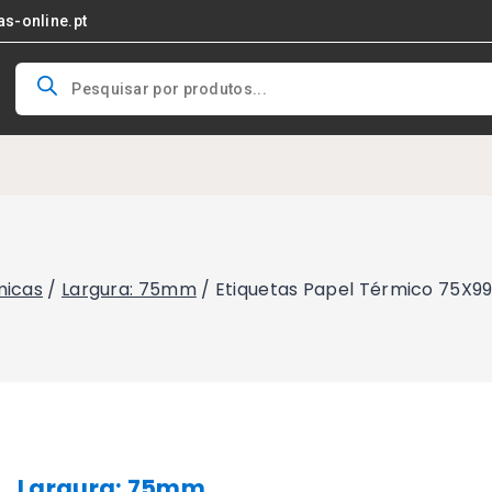
as-online.pt
Products
search
micas
/
Largura: 75mm
/
Etiquetas Papel Térmico 75X9
Largura: 75mm