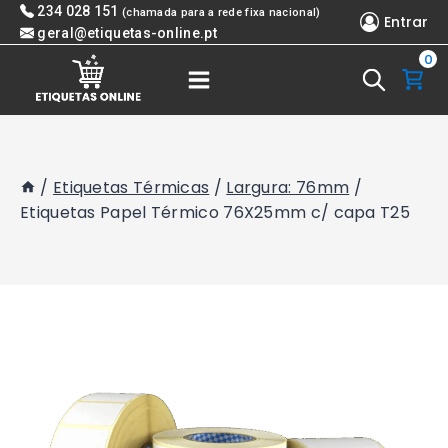
Skip
234 028 151
(chamada para a rede fixa nacional)
Entrar
to
geral@etiquetas-online.pt
0
content
/
Etiquetas Térmicas
/
Largura: 76mm
/
Etiquetas Papel Térmico 76X25mm c/ capa T25