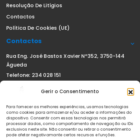
Resolução De Litígios
Contactos
Política De Cookies (UE)
Contactos
Rua Eng. José Bastos Xavier Nº352, 3750-144
Águeda
Telefone: 234 028 151
(chamada para a rede fixa nacional)
Gerir o Consentimento
Email:
geral@etiquetas-online.pt
Para fornecer as melhores experiências, usamos tecnologias
como cookies para armazenar e/ou aceder a informações do
dispositivo. Consentir com essas tecnologias nos permitirá
processar dados, como comportamento de navegação ou IDs
Os preços indicados incluem IVA à taxa legal em vigor. Todos
exclusivos neste site. Não consentir ou retirar o consentimento
os artigos apresentados no site encontram-se sujeitos à
pode afetar negativamante certos recursos e funções.
disponibilidade de stock após confirmação da encomenda. As