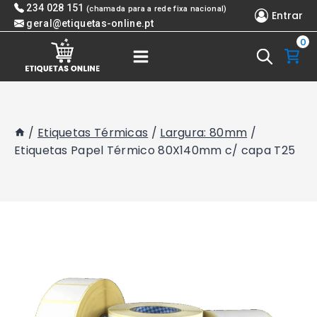
Skip
234 028 151
(chamada para a rede fixa nacional)
Entrar
to
geral@etiquetas-online.pt
0
content
/
Etiquetas Térmicas
/
Largura: 80mm
/
Etiquetas Papel Térmico 80X140mm c/ capa T25