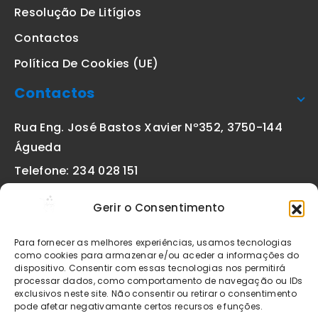
Resolução De Litígios
Contactos
Política De Cookies (UE)
Contactos
Rua Eng. José Bastos Xavier Nº352, 3750-144
Águeda
Telefone: 234 028 151
(chamada para a rede fixa nacional)
Gerir o Consentimento
Email:
geral@etiquetas-online.pt
Para fornecer as melhores experiências, usamos tecnologias
como cookies para armazenar e/ou aceder a informações do
dispositivo. Consentir com essas tecnologias nos permitirá
processar dados, como comportamento de navegação ou IDs
Os preços indicados incluem IVA à taxa legal em vigor. Todos
exclusivos neste site. Não consentir ou retirar o consentimento
os artigos apresentados no site encontram-se sujeitos à
pode afetar negativamante certos recursos e funções.
disponibilidade de stock após confirmação da encomenda. As