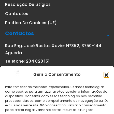
Resolução De Litígios
Contactos
Política De Cookies (UE)
Contactos
Rua Eng. José Bastos Xavier Nº352, 3750-144
Águeda
Telefone: 234 028 151
(chamada para a rede fixa nacional)
Gerir o Consentimento
Email:
geral@etiquetas-online.pt
Para fornecer as melhores experiências, usamos tecnologias
como cookies para armazenar e/ou aceder a informações do
dispositivo. Consentir com essas tecnologias nos permitirá
processar dados, como comportamento de navegação ou IDs
Os preços indicados incluem IVA à taxa legal em vigor. Todos
exclusivos neste site. Não consentir ou retirar o consentimento
os artigos apresentados no site encontram-se sujeitos à
pode afetar negativamante certos recursos e funções.
disponibilidade de stock após confirmação da encomenda. As