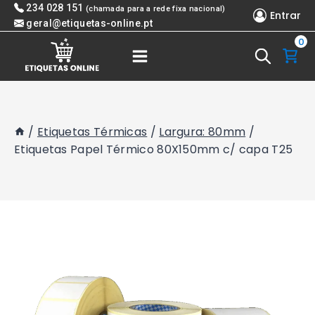
Skip
234 028 151
(chamada para a rede fixa nacional)
Entrar
to
geral@etiquetas-online.pt
0
content
/
Etiquetas Térmicas
/
Largura: 80mm
/
Etiquetas Papel Térmico 80X150mm c/ capa T25