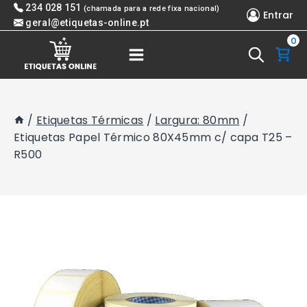
Skip
234 028 151
(chamada para a rede fixa nacional)
Entrar
to
geral@etiquetas-online.pt
0
content
/
Etiquetas Térmicas
/
Largura: 80mm
/
Etiquetas Papel Térmico 80X45mm c/ capa T25 –
R500