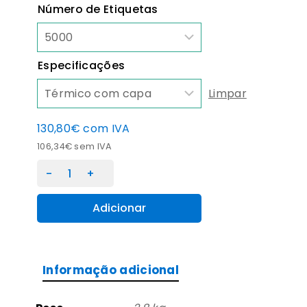
Número de Etiquetas
Especificações
Limpar
130,80
€
com IVA
106,34
€
sem IVA
Quantidade
de
Etiquetas
Adicionar
Papel
Térmico
80X45mm
Informação adicional
c/
capa
T25