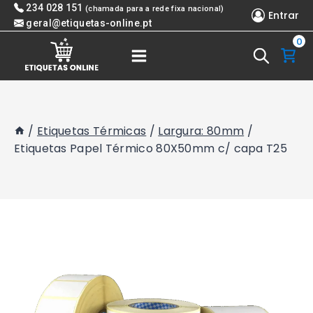
Skip
234 028 151
(chamada para a rede fixa nacional)
Entrar
to
geral@etiquetas-online.pt
0
content
/
Etiquetas Térmicas
/
Largura: 80mm
/
Etiquetas Papel Térmico 80X50mm c/ capa T25