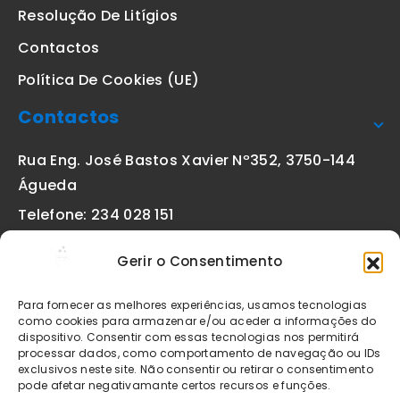
Resolução De Litígios
Contactos
Política De Cookies (UE)
Contactos
Rua Eng. José Bastos Xavier Nº352, 3750-144
Águeda
Telefone: 234 028 151
(chamada para a rede fixa nacional)
Gerir o Consentimento
Email:
geral@etiquetas-online.pt
Para fornecer as melhores experiências, usamos tecnologias
como cookies para armazenar e/ou aceder a informações do
dispositivo. Consentir com essas tecnologias nos permitirá
processar dados, como comportamento de navegação ou IDs
Os preços indicados incluem IVA à taxa legal em vigor. Todos
exclusivos neste site. Não consentir ou retirar o consentimento
os artigos apresentados no site encontram-se sujeitos à
pode afetar negativamante certos recursos e funções.
disponibilidade de stock após confirmação da encomenda. As