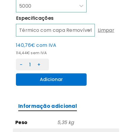
Especificações
Limpar
140,76
€
com IVA
114,44
€
sem IVA
Quantidade
de
Etiquetas
Adicionar
Papel
Térmico
80X80mm
Informação adicional
T40
-
R500
Peso
5,35 kg