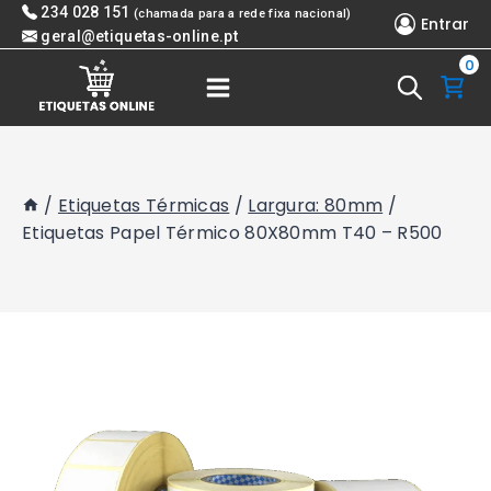
Skip
234 028 151
(chamada para a rede fixa nacional)
Entrar
to
geral@etiquetas-online.pt
0
content
/
Etiquetas Térmicas
/
Largura: 80mm
/
Etiquetas Papel Térmico 80X80mm T40 – R500