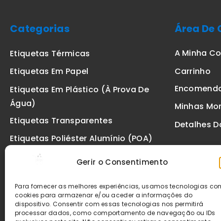
Categorias
Área De 
A Minha C
Etiquetas Térmicas
Carrinho
Etiquetas Em Papel
Encomend
Etiquetas Em Plástico (à Prova De
Água)
Minhas Mo
Etiquetas Transparentes
Detalhes D
Etiquetas Poliéster Alumínio (POA)
Etiquetas De Segurança VOID
Gerir o Consentimento
Etiquetas De Ourivesaria
Para fornecer as melhores experiências, usamos tecnologias c
Etiquetas Zebra
cookies para armazenar e/ou aceder a informações do
dispositivo. Consentir com essas tecnologias nos permitirá
Fitas
processar dados, como comportamento de navegação ou IDs