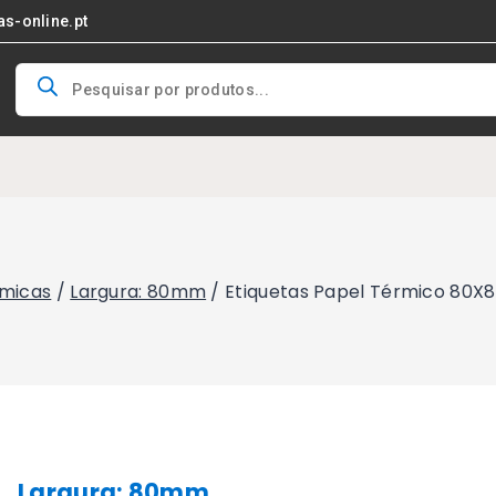
as-online.pt
Products
search
rmicas
/
Largura: 80mm
/
Etiquetas Papel Térmico 80X
Largura: 80mm