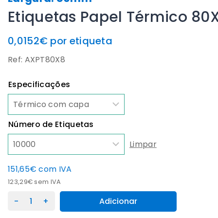
Etiquetas Papel Térmico 8
0,0152€ por etiqueta
Ref: AXPT80X8
Especificações
Número de Etiquetas
Limpar
151,65
€
com IVA
123,29
€
sem IVA
Quantidade
Adicionar
de