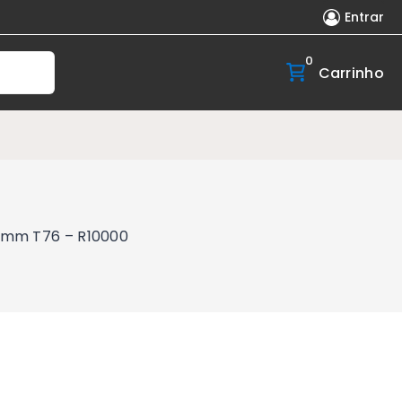
Entrar
0
Carrinho
8mm T76 – R10000