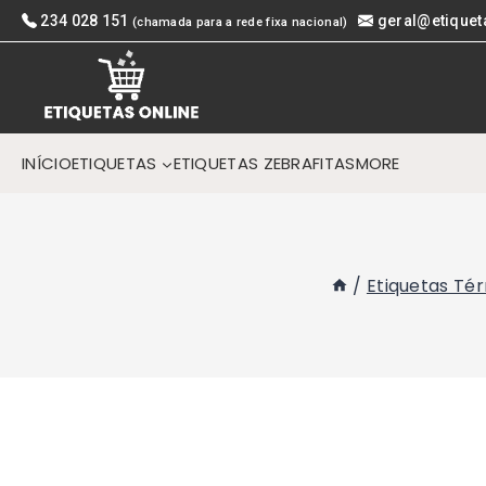
Skip
234 028 151
geral@etiquet
(chamada para a rede fixa nacional)
to
content
INÍCIO
ETIQUETAS
ETIQUETAS ZEBRA
FITAS
MORE
/
Etiquetas Té