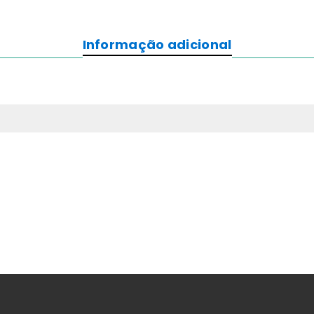
Etiquetas
Papel
Térmico
Informação adicional
80X8mm
T76
-
R10000