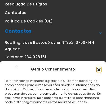
Resolução De Litígios
Contactos
Política De Cookies (UE)
Contactos
Rua Eng. José Bastos Xavier Nº352, 3750-144
Águeda
Telefone: 234 028 151
(chamada para a rede fixa nacional)
Gerir o Consentimento
Email:
geral@etiquetas-online.pt
Para fornecer as melhores experiências, usamos tecnologias
como cookies para armazenar e/ou aceder a informações do
dispositivo. Consentir com essas tecnologias nos permitirá
processar dados, como comportamento de navegação ou IDs
Os preços indicados incluem IVA à taxa legal em vigor. Todos
exclusivos neste site. Não consentir ou retirar o consentimento
os artigos apresentados no site encontram-se sujeitos à
pode afetar negativamante certos recursos e funções.
disponibilidade de stock após confirmação da encomenda. As