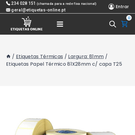
Skip
234 028 151
(chamada para a rede fixa nacional)
Entrar
to
geral@etiquetas-online.pt
0
content
/
Etiquetas Térmicas
/
Largura: 81mm
/
Etiquetas Papel Térmico 81X28mm c/ capa T25