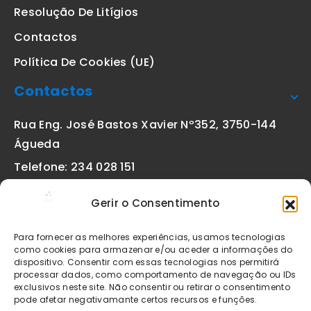
Resolução De Litígios
Contactos
Política De Cookies (UE)
Contactos
Rua Eng. José Bastos Xavier Nº352, 3750-144
Águeda
Telefone: 234 028 151
(chamada para a rede fixa nacional)
Gerir o Consentimento
Email:
geral@etiquetas-online.pt
Para fornecer as melhores experiências, usamos tecnologias
como cookies para armazenar e/ou aceder a informações do
dispositivo. Consentir com essas tecnologias nos permitirá
processar dados, como comportamento de navegação ou IDs
Os preços indicados incluem IVA à taxa legal em vigor. Todos
exclusivos neste site. Não consentir ou retirar o consentimento
os artigos apresentados no site encontram-se sujeitos à
pode afetar negativamante certos recursos e funções.
disponibilidade de stock após confirmação da encomenda. As