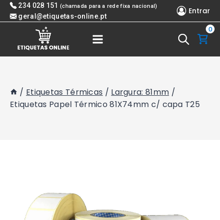
Skip
234 028 151
(chamada para a rede fixa nacional)
Entrar
to
geral@etiquetas-online.pt
0
content
/
Etiquetas Térmicas
/
Largura: 81mm
/
Etiquetas Papel Térmico 81X74mm c/ capa T25