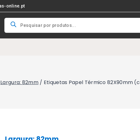
as-online.pt
Products
search
Largura: 82mm
/
Etiquetas Papel Térmico 82X90mm (c
Largura: 82mm