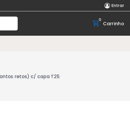
Entrar
0
Carrinho
antos retos) c/ capa T25