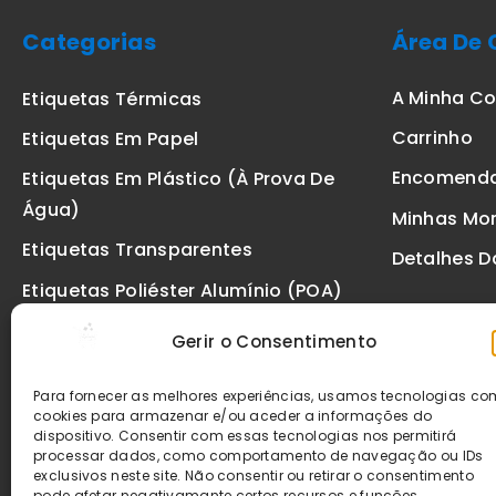
Categorias
Área De 
A Minha C
Etiquetas Térmicas
Carrinho
Etiquetas Em Papel
Encomend
Etiquetas Em Plástico (à Prova De
Água)
Minhas Mo
Etiquetas Transparentes
Detalhes D
Etiquetas Poliéster Alumínio (POA)
Etiquetas De Segurança VOID
Gerir o Consentimento
Etiquetas De Ourivesaria
Para fornecer as melhores experiências, usamos tecnologias c
Etiquetas Zebra
cookies para armazenar e/ou aceder a informações do
dispositivo. Consentir com essas tecnologias nos permitirá
Fitas
processar dados, como comportamento de navegação ou IDs
exclusivos neste site. Não consentir ou retirar o consentimento
pode afetar negativamante certos recursos e funções.