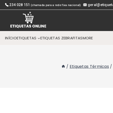
Skip
234 028 151
geral@etiquet
(chamada para a rede fixa nacional)
to
content
INÍCIO
ETIQUETAS
ETIQUETAS ZEBRA
FITAS
MORE
/
Etiquetas Térmicas
/