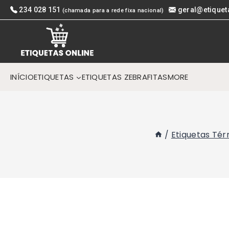
Skip
234 028 151
geral@etiquet
(chamada para a rede fixa nacional)
to
content
INÍCIO
ETIQUETAS
ETIQUETAS ZEBRA
FITAS
MORE
/
Etiquetas Tér