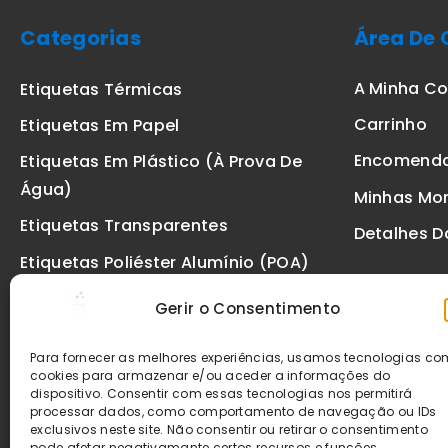
Categorias
Área De 
A Minha C
Etiquetas Térmicas
Carrinho
Etiquetas Em Papel
Encomend
Etiquetas Em Plástico (à Prova De
Água)
Minhas Mo
Etiquetas Transparentes
Detalhes D
Etiquetas Poliéster Alumínio (POA)
Etiquetas De Segurança VOID
Gerir o Consentimento
Etiquetas De Ourivesaria
Para fornecer as melhores experiências, usamos tecnologias c
Etiquetas Zebra
cookies para armazenar e/ou aceder a informações do
dispositivo. Consentir com essas tecnologias nos permitirá
Fitas
processar dados, como comportamento de navegação ou IDs
exclusivos neste site. Não consentir ou retirar o consentimento
pode afetar negativamante certos recursos e funções.