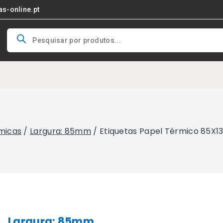
as-online.pt
Products
search
micas
/
Largura: 85mm
/
Etiquetas Papel Térmico 85X
Largura: 85mm