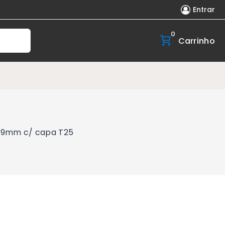
Entrar
0
Carrinho
139mm c/ capa T25