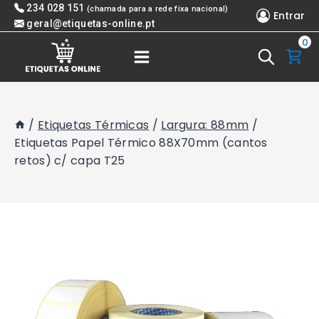
Skip
234 028 151
(chamada para a rede fixa nacional)
Entrar
to
geral@etiquetas-online.pt
0
content
/
Etiquetas Térmicas
/
Largura: 88mm
/
Etiquetas Papel Térmico 88X70mm (cantos
retos) c/ capa T25