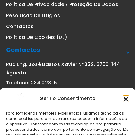
Política De Privacidade E Proteção De Dados
Resolução De Litígios
Contactos
Política De Cookies (UE)
Contactos
Rua Eng. José Bastos Xavier Nº352, 3750-144
Águeda
Telefone: 234 028 151
(chamada para a rede fixa nacional)
Gerir o Consentimento
Email:
geral@etiquetas-online.pt
Para fornecer as melhores experiências, usamos tecnologias
como cookies para armazenar e/ou aceder a informações do
dispositivo. Consentir com essas tecnologias nos permitirá
processar dados, como comportamento de navegação ou IDs
Os preços indicados incluem IVA à taxa legal em vigor. Todos
exclusivos neste site. Não consentir ou retirar o consentimento