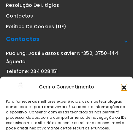
Resolução De Litígios
Contactos
Política De Cookies (UE)
Contactos
Rua Eng. José Bastos Xavier Nº352, 3750-144
Águeda
Telefone: 234 028 151
(chamada para a rede fixa nacional)
Gerir o Consentimento
Email:
geral@etiquetas-online.pt
Para fornecer as melhores experiências, usamos tecnologias
como cookies para armazenar e/ou aceder a informações do
dispositivo. Consentir com essas tecnologias nos permitirá
processar dados, como comportamento de navegação ou IDs
Os preços indicados incluem IVA à taxa legal em vigor. Todos
exclusivos neste site. Não consentir ou retirar o consentimento
os artigos apresentados no site encontram-se sujeitos à
pode afetar negativamante certos recursos e funções.
disponibilidade de stock após confirmação da encomenda. As