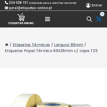
Skip
234 028 151
(chamada para a rede fixa nacional)
Entrar
to
geral@etiquetas-online.pt
0
content
/
Etiquetas Térmicas
/
Largura: 89mm
/
Etiquetas Papel Térmico 89X36mm c/ capa T25