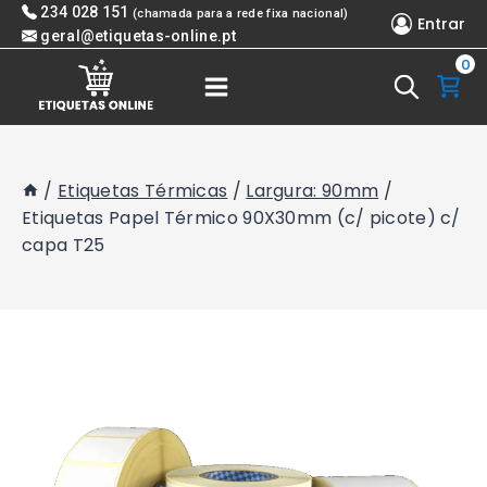
Skip
234 028 151
(chamada para a rede fixa nacional)
Entrar
to
geral@etiquetas-online.pt
0
content
/
Etiquetas Térmicas
/
Largura: 90mm
/
Etiquetas Papel Térmico 90X30mm (c/ picote) c/
capa T25