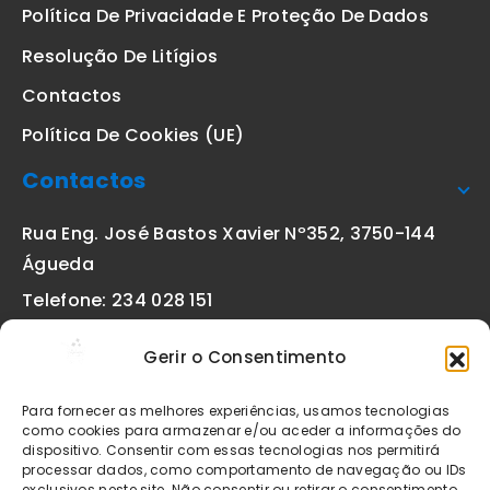
Política De Privacidade E Proteção De Dados
Resolução De Litígios
Contactos
Política De Cookies (UE)
Contactos
Rua Eng. José Bastos Xavier Nº352, 3750-144
Águeda
Telefone: 234 028 151
(chamada para a rede fixa nacional)
Gerir o Consentimento
Email:
geral@etiquetas-online.pt
Para fornecer as melhores experiências, usamos tecnologias
como cookies para armazenar e/ou aceder a informações do
dispositivo. Consentir com essas tecnologias nos permitirá
processar dados, como comportamento de navegação ou IDs
Os preços indicados incluem IVA à taxa legal em vigor. Todos
exclusivos neste site. Não consentir ou retirar o consentimento