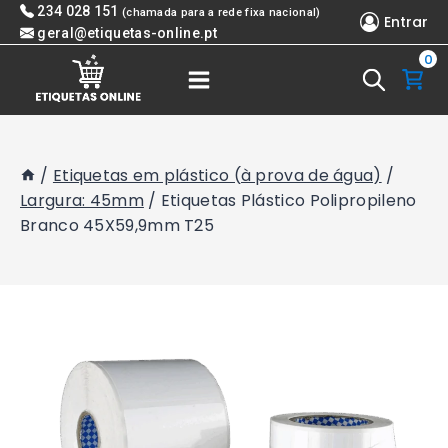
Skip
234 028 151
(chamada para a rede fixa nacional)
Entrar
to
geral@etiquetas-online.pt
0
content
/
Etiquetas em plástico (à prova de água)
/
Largura: 45mm
/
Etiquetas Plástico Polipropileno
Branco 45X59,9mm T25