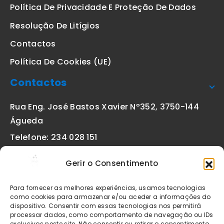
Política De Privacidade E Proteção De Dados
Resolução De Litígios
Contactos
Política De Cookies (UE)
Contactos
Rua Eng. José Bastos Xavier Nº352, 3750-144
Águeda
Telefone: 234 028 151
(chamada para a rede fixa nacional)
Gerir o Consentimento
Email:
geral@etiquetas-online.pt
Para fornecer as melhores experiências, usamos tecnologias
como cookies para armazenar e/ou aceder a informações do
dispositivo. Consentir com essas tecnologias nos permitirá
processar dados, como comportamento de navegação ou IDs
Os preços indicados incluem IVA à taxa legal em vigor. Todos
exclusivos neste site. Não consentir ou retirar o consentimento