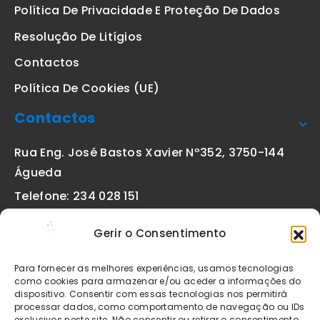
Política De Privacidade E Proteção De Dados
Resolução De Litígios
Contactos
Política De Cookies (UE)
Contactos
Rua Eng. José Bastos Xavier Nº352, 3750-144
Águeda
Telefone: 234 028 151
(chamada para a rede fixa nacional)
Gerir o Consentimento
Email:
geral@etiquetas-online.pt
Para fornecer as melhores experiências, usamos tecnologias
como cookies para armazenar e/ou aceder a informações do
dispositivo. Consentir com essas tecnologias nos permitirá
processar dados, como comportamento de navegação ou IDs
Os preços indicados incluem IVA à taxa legal em vigor. Todos
exclusivos neste site. Não consentir ou retirar o consentimento