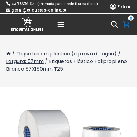
Skip
234 028 151
(chamada para a rede fixa nacional)
Entrar
to
geral@etiquetas-online.pt
0
content
/
Etiquetas em plástico (à prova de água)
/
Largura: 57mm
/
Etiquetas Plástico Polipropileno
Branco 57X150mm T25