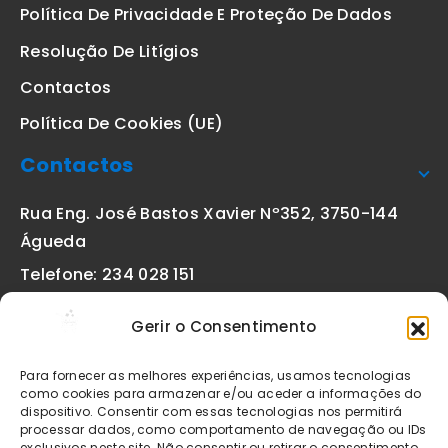
Política De Privacidade E Proteção De Dados
Resolução De Litígios
Contactos
Política De Cookies (UE)
Contactos
Rua Eng. José Bastos Xavier Nº352, 3750-144
Águeda
Telefone: 234 028 151
(chamada para a rede fixa nacional)
Gerir o Consentimento
Email:
geral@etiquetas-online.pt
Para fornecer as melhores experiências, usamos tecnologias
como cookies para armazenar e/ou aceder a informações do
dispositivo. Consentir com essas tecnologias nos permitirá
processar dados, como comportamento de navegação ou IDs
Os preços indicados incluem IVA à taxa legal em vigor. Todos
exclusivos neste site. Não consentir ou retirar o consentimento