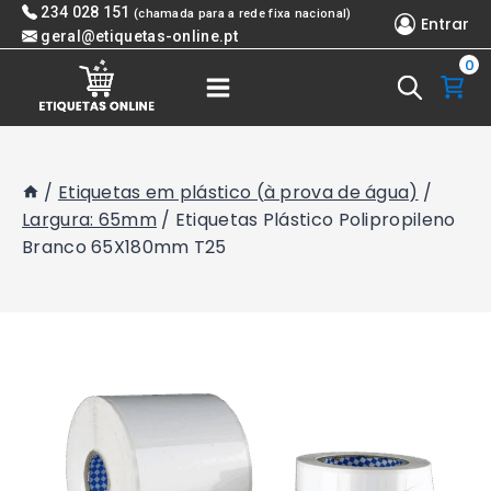
Skip
234 028 151
(chamada para a rede fixa nacional)
Entrar
to
geral@etiquetas-online.pt
0
content
/
Etiquetas em plástico (à prova de água)
/
Largura: 65mm
/
Etiquetas Plástico Polipropileno
Branco 65X180mm T25