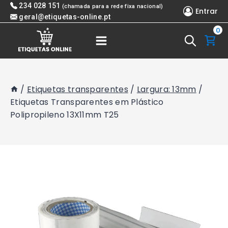
Skip
234 028 151
(chamada para a rede fixa nacional)
Entrar
to
geral@etiquetas-online.pt
0
content
/
Etiquetas transparentes
/
Largura: 13mm
/
Etiquetas Transparentes em Plástico
Polipropileno 13X11mm T25