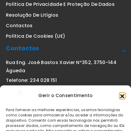
Política De Privacidade E Proteção De Dados
Resolução De Litígios
Contactos
Política De Cookies (UE)
Contactos
Rua Eng. José Bastos Xavier Nº352, 3750-144
Águeda
Telefone: 234 028 151
(chamada para a rede fixa nacional)
Gerir o Consentimento
Email:
geral@etiquetas-online.pt
Para fornecer as melhores experiências, usamos tecnologias
como cookies para armazenar e/ou aceder a informações do
dispositivo. Consentir com essas tecnologias nos permitirá
processar dados, como comportamento de navegação ou IDs
Os preços indicados incluem IVA à taxa legal em vigor. Todos
exclusivos neste site. Não consentir ou retirar o consentimento