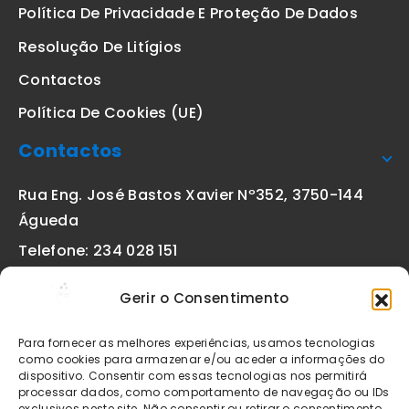
Política De Privacidade E Proteção De Dados
Resolução De Litígios
Contactos
Política De Cookies (UE)
Contactos
Rua Eng. José Bastos Xavier Nº352, 3750-144
Águeda
Telefone: 234 028 151
(chamada para a rede fixa nacional)
Gerir o Consentimento
Email:
geral@etiquetas-online.pt
Para fornecer as melhores experiências, usamos tecnologias
como cookies para armazenar e/ou aceder a informações do
dispositivo. Consentir com essas tecnologias nos permitirá
processar dados, como comportamento de navegação ou IDs
Os preços indicados incluem IVA à taxa legal em vigor. Todos
exclusivos neste site. Não consentir ou retirar o consentimento