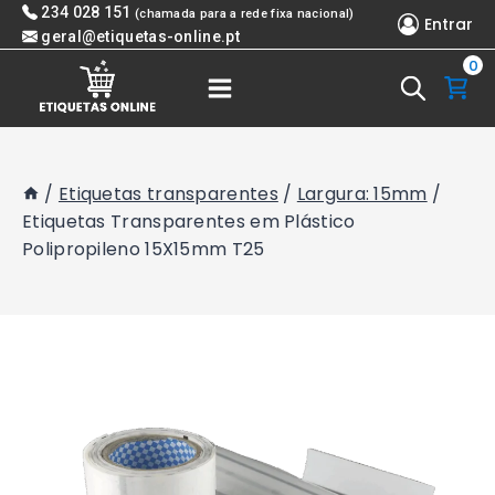
Skip
234 028 151
(chamada para a rede fixa nacional)
Entrar
to
geral@etiquetas-online.pt
0
content
/
Etiquetas transparentes
/
Largura: 15mm
/
Etiquetas Transparentes em Plástico
Polipropileno 15X15mm T25