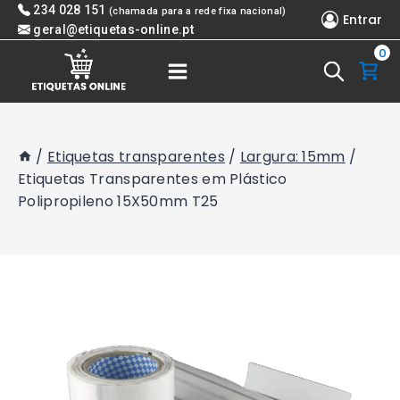
Skip
234 028 151
(chamada para a rede fixa nacional)
Entrar
to
geral@etiquetas-online.pt
0
content
/
Etiquetas transparentes
/
Largura: 15mm
/
Etiquetas Transparentes em Plástico
Polipropileno 15X50mm T25