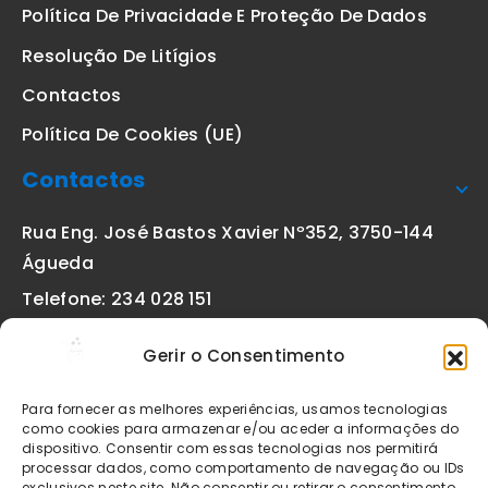
Política De Privacidade E Proteção De Dados
Resolução De Litígios
Contactos
Política De Cookies (UE)
Contactos
Rua Eng. José Bastos Xavier Nº352, 3750-144
Águeda
Telefone: 234 028 151
(chamada para a rede fixa nacional)
Gerir o Consentimento
Email:
geral@etiquetas-online.pt
Para fornecer as melhores experiências, usamos tecnologias
como cookies para armazenar e/ou aceder a informações do
dispositivo. Consentir com essas tecnologias nos permitirá
processar dados, como comportamento de navegação ou IDs
Os preços indicados incluem IVA à taxa legal em vigor. Todos
exclusivos neste site. Não consentir ou retirar o consentimento