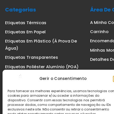
Categorias
Área De 
A Minha C
Etiquetas Térmicas
Carrinho
Etiquetas Em Papel
Encomend
Etiquetas Em Plástico (à Prova De
Água)
Minhas Mo
Etiquetas Transparentes
Detalhes D
Etiquetas Poliéster Alumínio (POA)
Etiquetas De Segurança VOID
Gerir o Consentimento
Etiquetas De Ourivesaria
Para fornecer as melhores experiências, usamos tecnologias c
Etiquetas Zebra
cookies para armazenar e/ou aceder a informações do
dispositivo. Consentir com essas tecnologias nos permitirá
Fitas
processar dados, como comportamento de navegação ou IDs
exclusivos neste site. Não consentir ou retirar o consentimento
pode afetar negativamante certos recursos e funções.