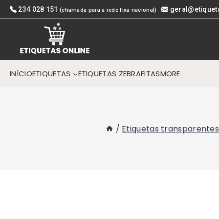
Skip
234 028 151
geral@etiquet
(chamada para a rede fixa nacional)
to
content
INÍCIO
ETIQUETAS
ETIQUETAS ZEBRA
FITAS
MORE
/
Etiquetas transparente