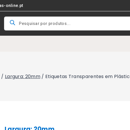
as-online.pt
Products
search
s
/
Largura: 20mm
/
Etiquetas Transparentes em Plásti
Largura: 20mm