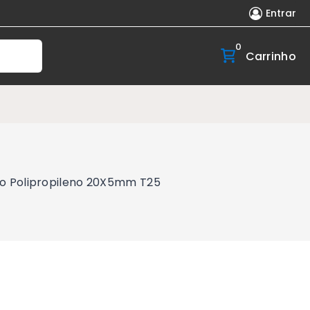
Entrar
0
Carrinho
co Polipropileno 20X5mm T25