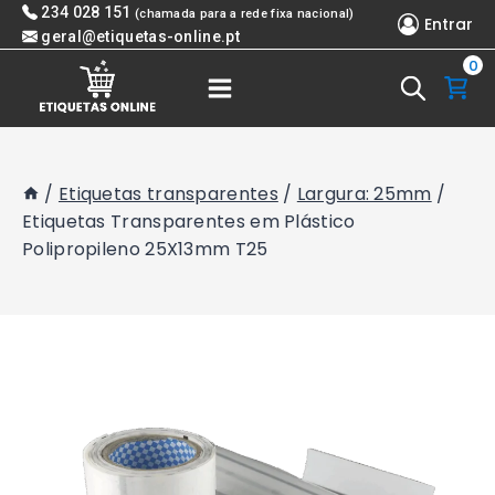
Skip
234 028 151
(chamada para a rede fixa nacional)
Entrar
to
geral@etiquetas-online.pt
0
content
/
Etiquetas transparentes
/
Largura: 25mm
/
Etiquetas Transparentes em Plástico
Polipropileno 25X13mm T25