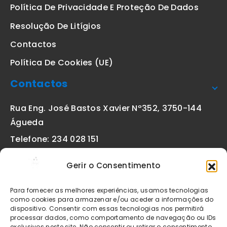
Política De Privacidade E Proteção De Dados
Resolução De Litígios
Contactos
Política De Cookies (UE)
Contactos
Rua Eng. José Bastos Xavier Nº352, 3750-144
Águeda
Telefone: 234 028 151
(chamada para a rede fixa nacional)
Gerir o Consentimento
Email:
geral@etiquetas-online.pt
Para fornecer as melhores experiências, usamos tecnologias
como cookies para armazenar e/ou aceder a informações do
dispositivo. Consentir com essas tecnologias nos permitirá
processar dados, como comportamento de navegação ou IDs
Os preços indicados incluem IVA à taxa legal em vigor. Todos
exclusivos neste site. Não consentir ou retirar o consentimento