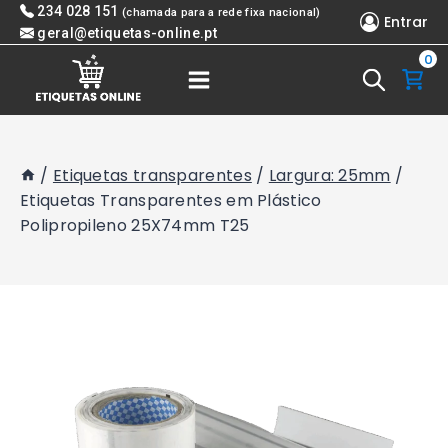
Skip
234 028 151
(chamada para a rede fixa nacional)
Entrar
to
geral@etiquetas-online.pt
0
content
/
Etiquetas transparentes
/
Largura: 25mm
/
Etiquetas Transparentes em Plástico
Polipropileno 25X74mm T25