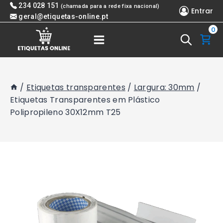
Skip
234 028 151
(chamada para a rede fixa nacional)
Entrar
to
geral@etiquetas-online.pt
0
content
/
Etiquetas transparentes
/
Largura: 30mm
/
Etiquetas Transparentes em Plástico
Polipropileno 30X12mm T25