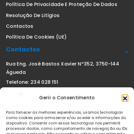
Política De Privacidade E Proteção De Dados
Resolução De Litígios
Contactos
Política De Cookies (UE)
Contactos
Rua Eng. José Bastos Xavier Nº352, 3750-144
Águeda
Telefone: 234 028 151
(chamada para a rede fixa nacional)
Gerir o Consentimento
Email:
geral@etiquetas-online.pt
Para fornecer as melhores experiências, usamos tecnologias
como cookies para armazenar e/ou aceder a informações do
dispositivo. Consentir com essas tecnologias nos permitirá
processar dados, como comportamento de navegação ou IDs
Os preços indicados incluem IVA à taxa legal em vigor. Todos
exclusivos neste site. Não consentir ou retirar o consentimento