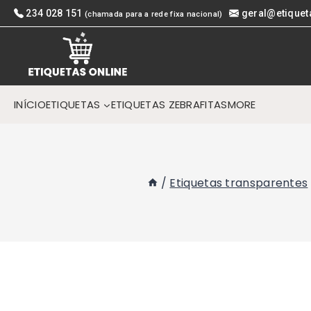
Skip
234 028 151
geral@etiquet
(chamada para a rede fixa nacional)
to
content
INÍCIO
ETIQUETAS
ETIQUETAS ZEBRA
FITAS
MORE
/
Etiquetas transparentes