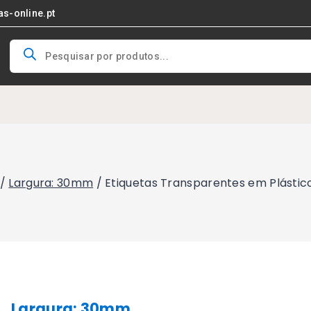
as-online.pt
Products
search
/
Largura: 30mm
/
Etiquetas Transparentes em Plásti
Largura: 30mm