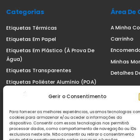
Categorias
Área De 
A Minha C
Etiquetas Térmicas
Carrinho
Etiquetas Em Papel
Encomend
Etiquetas Em Plástico (à Prova De
Água)
Minhas Mo
Etiquetas Transparentes
Detalhes D
Etiquetas Poliéster Alumínio (POA)
Etiquetas De Segurança VOID
Gerir o Consentimento
Etiquetas De Ourivesaria
Para fornecer as melhores experiências, usamos tecnologias c
Etiquetas Zebra
cookies para armazenar e/ou aceder a informações do
dispositivo. Consentir com essas tecnologias nos permitirá
Fitas
processar dados, como comportamento de navegação ou IDs
exclusivos neste site. Não consentir ou retirar o consentimento
pode afetar negativamante certos recursos e funções.