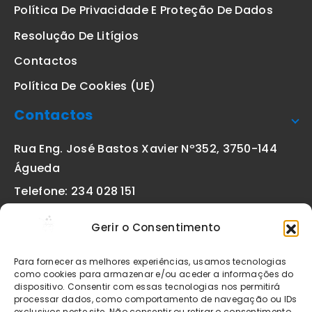
Política De Privacidade E Proteção De Dados
Resolução De Litígios
Contactos
Política De Cookies (UE)
Contactos
Rua Eng. José Bastos Xavier Nº352, 3750-144
Águeda
Telefone: 234 028 151
(chamada para a rede fixa nacional)
Gerir o Consentimento
Email:
geral@etiquetas-online.pt
Para fornecer as melhores experiências, usamos tecnologias
como cookies para armazenar e/ou aceder a informações do
dispositivo. Consentir com essas tecnologias nos permitirá
processar dados, como comportamento de navegação ou IDs
Os preços indicados incluem IVA à taxa legal em vigor. Todos
exclusivos neste site. Não consentir ou retirar o consentimento