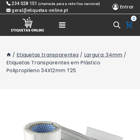
Skip
234 028 151
(chamada para a rede fixa nacional)
Entrar
to
geral@etiquetas-online.pt
0
content
/
Etiquetas transparentes
/
Largura: 34mm
/
Etiquetas Transparentes em Plástico
Polipropileno 34X12mm T25